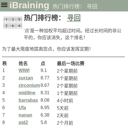
iBraining
热门排行榜： 寻回
热门排行榜：
寻回
'点'是一种加权平均超过时间。经过长时间的非公
平的，你应该消失，这个排名！
为了最大限度地提高您点，你应该发挥定期！
秩
姓名
点
最后一场比赛
1
WIWI
9.1
2个星期前
2
zurzan
8.77
5个星期前
3
zirconium
8.67
2个星期前
4
midiline
8.31
1个星期前
5
barrabas
8.08
4小时前
6
Ufa
6.95
5天前
7
nanan
6.38
2天前
8
pid2
5.8
2个月前